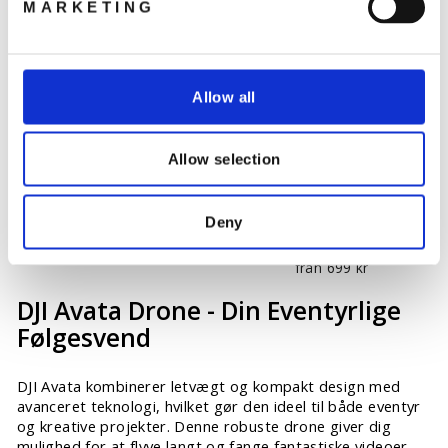
MARKETING
Slutsåld
Allow all
Allow selection
Deny
DJI Avata övre ram
DJI Care Card Refresh
(Avata 2)
219 kr
från 699 kr
DJI Avata Drone - Din Eventyrlige
Følgesvend
DJI Avata kombinerer letvægt og kompakt design med
avanceret teknologi, hvilket gør den ideel til både eventyr
og kreative projekter. Denne robuste drone giver dig
mulighed for at flyve langt og fange fantastiske videoer