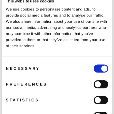
This website uses cookies
We use cookies to personalise content and ads, to
provide social media features and to analyse our traffic.
We also share information about your use of our site with
DJI Avata ND Filters
DJI Avata Propeller
our social media, advertising and analytics partners who
Set (ND8/16/32)
Guard
may combine it with other information that you’ve
799 kr
339 kr
provided to them or that they’ve collected from your use
of their services.
Slutsåld
Consent
NECESSARY
Selection
PREFERENCES
DJI Avata Battery
DJI 65W bärbar
STATISTICS
Charging Hub
laddare
699 kr
599 kr