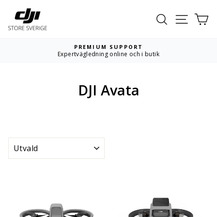
Hoppa
till
Sök
Webbpla
Va
innehållet
PREMIUM SUPPORT
Expertvägledning online och i butik
Pausa
bildspelet
DJI Avata
SORTERA