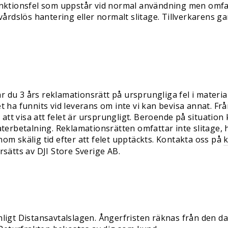
unktionsfel som uppstår vid normal användning men omfa
vårdslös hantering eller normalt slitage. Tillverkarens ga
du 3 års reklamationsrätt på ursprungliga fel i material 
t ha funnits vid leverans om inte vi kan bevisa annat. Fr
 visa att felet är ursprungligt. Beroende på situation ka
återbetalning. Reklamationsrätten omfattar inte slitage, 
om skälig tid efter att felet upptäckts. Kontakta oss på
k
sätts av DJI Store Sverige AB.
ligt Distansavtalslagen. Ångerfristen räknas från den da