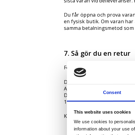
sista varan vid delleveranser
Du får öppna och prova varan 
en fysisk butik. Om varan har
samma betalningsmetod som a
7. Så gör du en retur
För att påbörja en retur, kon
DJI Store Sverige AB
ATT: Return
Consent
Drottninggatan 57
111 21 Stockholm
This website uses cookies
Krav vid retur:
We use cookies to personalis
information about your use of
Emballera varan väl.