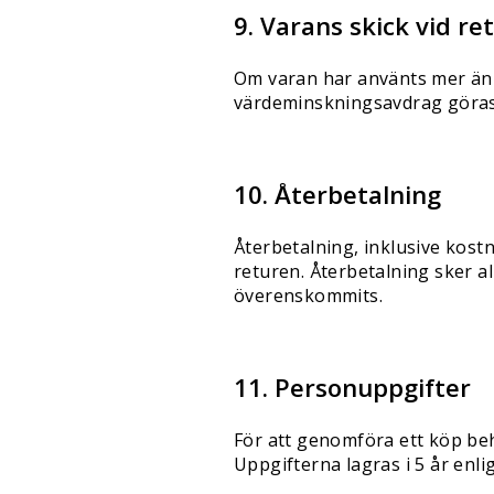
9. Varans skick vid re
Om varan har använts mer än 
värdeminskningsavdrag göras. 
10. Återbetalning
Återbetalning, inklusive kost
returen. Återbetalning sker a
överenskommits.
11. Personuppgifter
För att genomföra ett köp be
Uppgifterna lagras i 5 år enli