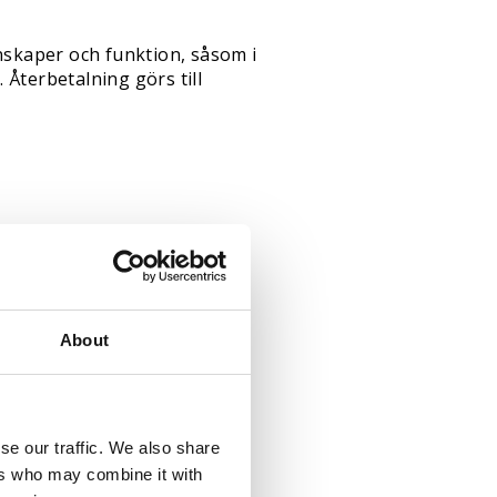
nskaper och funktion, såsom i
Återbetalning görs till
änns ska varan skickas till:
About
se our traffic. We also share
ers who may combine it with