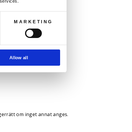
 services.
MARKETING
Allow all
gerrätt om inget annat anges.