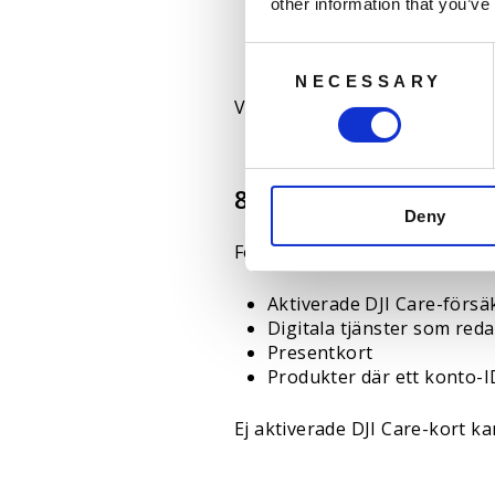
Bifoga en kopia av orderb
other information that you’ve
Skicka inte till ett ombud 
Skicka inte mot postförsko
Consent
NECESSARY
Selection
Varan måste skickas tillbaka 
8. Undantag – varor s
Deny
Följande varor kan inte retur
Aktiverade DJI Care-försä
Digitala tjänster som reda
Presentkort
Produkter där ett konto-I
Ej aktiverade DJI Care-kort 