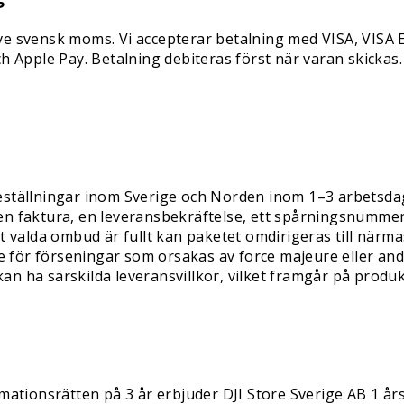
sive svensk moms. Vi accepterar betalning med VISA, VISA 
 Apple Pay. Betalning debiteras först när varan skickas. 
 beställningar inom Sverige och Norden inom 1–3 arbetsdag
u en faktura, en leveransbekräftelse, ett spårningsnumm
 valda ombud är fullt kan paketet omdirigeras till närma
te för förseningar som orsakas av force majeure eller a
kan ha särskilda leveransvillkor, vilket framgår på produk
tionsrätten på 3 år erbjuder DJI Store Sverige AB 1 års f