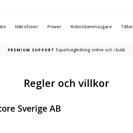
len
Mikrofoner
Power
Robotdammsugare
Tillb
Expertvägledning online och i butik
PREMIUM SUPPORT
Pausa
bildspelet
Regler och villkor
Store Sverige AB