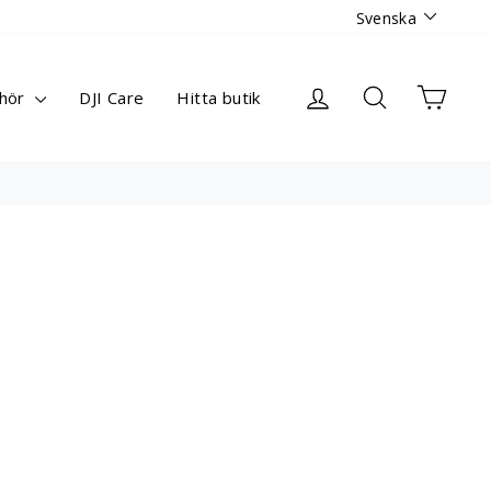
Språk
Svenska
Logga in
Sök
Varuk
ehör
DJI Care
Hitta butik