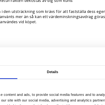
. Returfrakten bekostas av dig som kund.
i den utsträckning som krävs för att fastställa dess ege
 använts mer än så kan ett värdeminskningsavdrag göras. 
nvändes vid köpet.
takta oss på
kontakt@djistoresverige.se
. Om returen godk
Details
e content and ads, to provide social media features and to analy
 our site with our social media, advertising and analytics partn