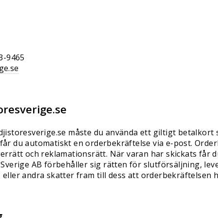
3-9465
ge.se
toresverige.se
djistoresverige.se måste du använda ett giltigt betalkort
får du automatiskt en orderbekräftelse via e-post. Order
gerrätt och reklamationsrätt. När varan har skickats får 
 Sverige AB förbehåller sig rätten för slutförsäljning, lev
eller andra skatter fram till dess att orderbekräftelsen h
g