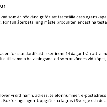
tur
vad som är nödvändigt för att fastställa dess egenskape
För full återbetalning måste produkten endast ha testat
naden för standardfrakt, sker inom 14 dagar från att vi m
lltid till samma betalningsmetod som användes vid köpet
höver vi ditt namn, adress, telefonnummer, e-postadress
gt Bokföringslagen. Uppgifterna lagras i Sverige och dela