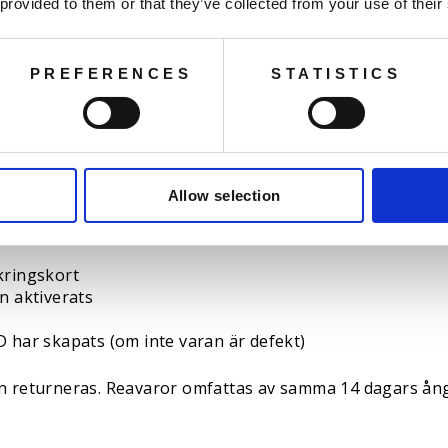
ekräftelsen.
 provided to them or that they’ve collected from your use of their
(paket till ombud hämtas inte).
tt.
PREFERENCES
STATISTICS
inom 14 dagar efter att du meddelat oss om ångerrätten.
om ej kan returneras
Allow selection
neras:
kringskort
n aktiverats
D har skapats (om inte varan är defekt)
kan returneras. Reavaror omfattas av samma 14 dagars ån