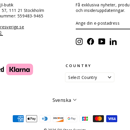
JI-butik
Få exklusiva nyheter, produ
n 57, 111 21 Stockholm
och insideruppdateringar.
snummer: 559483-9465
ANGE
PRENUMERERA
DIN
resverige.se
E-
0
POSTADRESS
Instagram
Facebook
YouTube
Linked
COUNTRY
Språk
Svenska