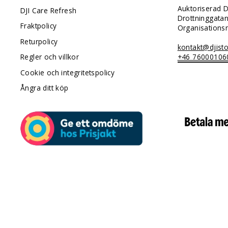
Auktoriserad D
DJI Care Refresh
Drottninggata
Fraktpolicy
Organisation
Returpolicy
kontakt@djisto
+46 76000106
Regler och villkor
Cookie och integritetspolicy
Ångra ditt köp