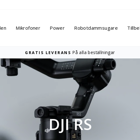
len
Mikrofoner
Power
Robotdammsugare
Tillb
På alla beställningar
GRATIS LEVERANS
Pausa
bildspelet
DJI RS