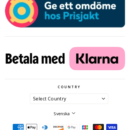
COUNTRY
Språk
Svenska