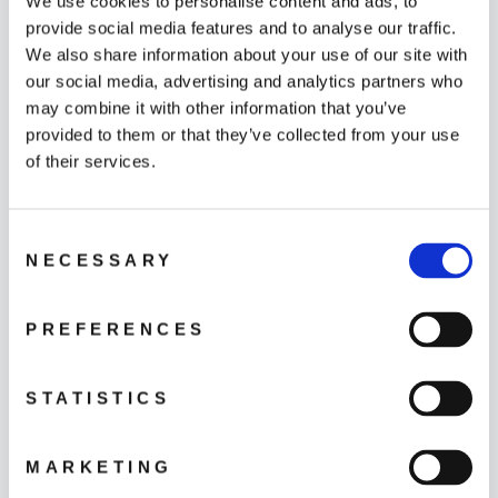
We use cookies to personalise content and ads, to
provide social media features and to analyse our traffic.
Hitta butik
We also share information about your use of our site with
our social media, advertising and analytics partners who
LÄS MER
may combine it with other information that you’ve
provided to them or that they’ve collected from your use
of their services.
Consent
NECESSARY
Selection
Kontakta oss
PREFERENCES
LÄS MER
STATISTICS
MARKETING