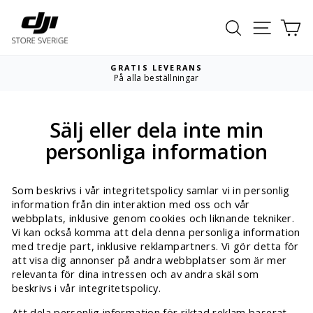
Hoppa
till
Sök
Webbpla
Va
innehållet
GRATIS LEVERANS
På alla beställningar
Pausa
bildspelet
Sälj eller dela inte min
personliga information
Som beskrivs i vår integritetspolicy samlar vi in ​​personlig
information från din interaktion med oss ​​och vår
webbplats, inklusive genom cookies och liknande tekniker.
Vi kan också komma att dela denna personliga information
med tredje part, inklusive reklampartners. Vi gör detta för
att visa dig annonser på andra webbplatser som är mer
relevanta för dina intressen och av andra skäl som
beskrivs i vår integritetspolicy.
Att dela personlig information för riktad reklam baserat