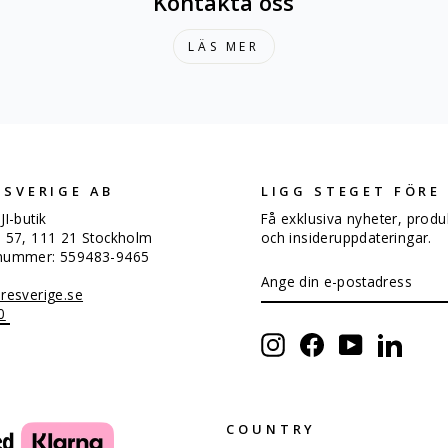
Kontakta oss
LÄS MER
 SVERIGE AB
LIGG STEGET FÖRE
JI-butik
Få exklusiva nyheter, produ
n 57, 111 21 Stockholm
och insideruppdateringar.
snummer: 559483-9465
ANGE
PRENUMERERA
DIN
resverige.se
E-
0
POSTADRESS
Instagram
Facebook
YouTube
Linked
COUNTRY