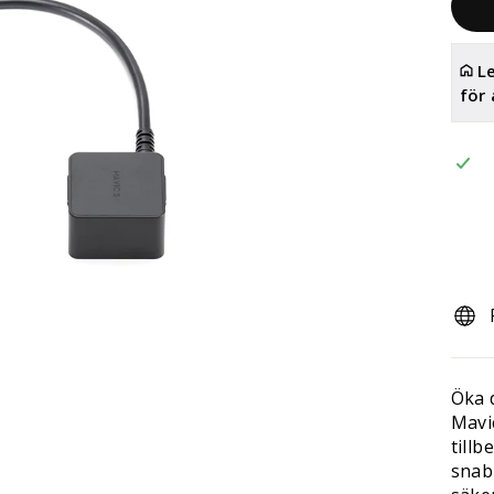
Le
för
Öka d
Mavi
tillb
snab