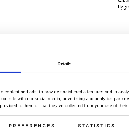
säker
flygm
Details
You may also like
e content and ads, to provide social media features and to analy
 our site with our social media, advertising and analytics partn
 provided to them or that they’ve collected from your use of their
PREFERENCES
STATISTICS