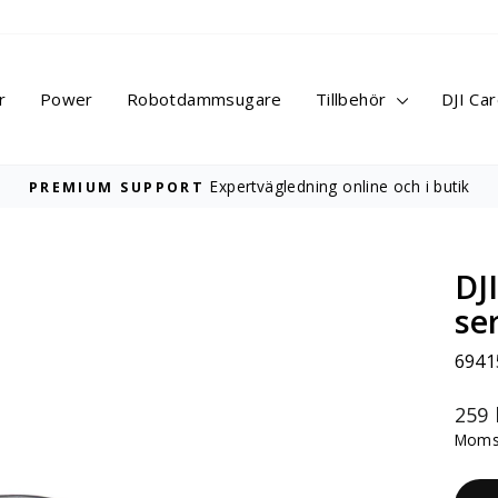
r
Power
Robotdammsugare
Tillbehör
DJI Ca
Expertvägledning online och i butik
PREMIUM SUPPORT
Pausa
bildspelet
DJ
se
6941
Ordi
259 
pris
Moms