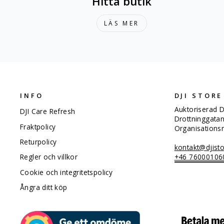
Hitta butik
LÄS MER
INFO
DJI STORE
Auktoriserad D
DJI Care Refresh
Drottninggata
Fraktpolicy
Organisation
Returpolicy
kontakt@djisto
+46 76000106
Regler och villkor
Cookie och integritetspolicy
Ångra ditt köp