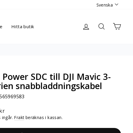
Språk
Svenska
Logga in
Sök
Varuk
re
Hitta butik
I Power SDC till DJI Mavic 3-
rien snabbladdningskabel
565969583
narie
kr
 ingår.
Frakt
beräknas i kassan.