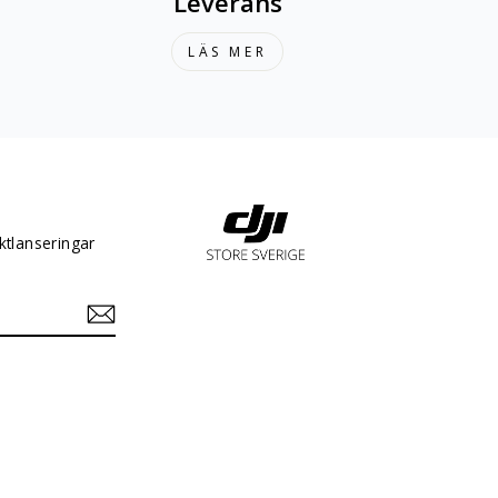
Leverans
LÄS MER
ktlanseringar
In