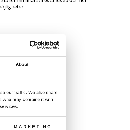
ställer minimal stilleståndstid och fler
öjligheter.
About
se our traffic. We also share
ers who may combine it with
 services.
MARKETING