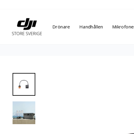
Hoppa
till
innehållet
Drönare
Handhållen
Mikrofone