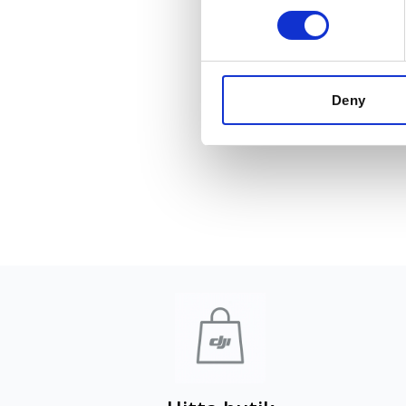
Deny
DJI Power SDC till DJI Mavic 3-
serien snabbladdningskabel
259 kr