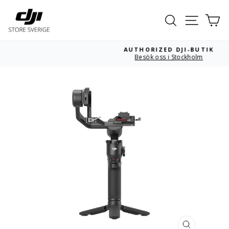
Hoppa
till
Sök
Webbpla
Va
innehållet
AUTHORIZED DJI-BUTIK
Besök oss i Stockholm
Pausa
bildspelet