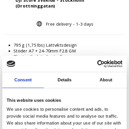
DJI Store SVERIGE - Stockholm
(Drottninggatan)
Free delivery - 1-3 days
795 g (1,75 lbs) Lättviktsdesign
Stöder A7 + 24-70mm F2.8 GM
Bluetooth slutarkontroll
3:e generationens RS-stabiliseringsalgoritm
Inbyggd vertikal fotografering
1,4" pekskärm i fullfärg
Consent
Details
About
This website uses cookies
You may also like
We use cookies to personalise content and ads, to
provide social media features and to analyse our traffic.
We also share information about your use of our site with