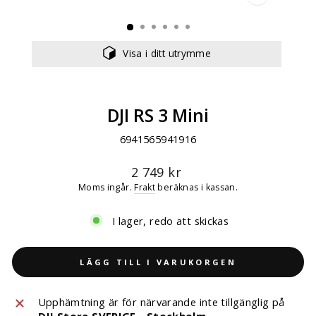
STÄNG
(ESC)
Visa i ditt utrymme
DJI RS 3 Mini
6941565941916
Ordinarie
2 749 kr
pris
Moms ingår.
Frakt
beräknas i kassan.
I lager, redo att skickas
LÄGG TILL I VARUKORGEN
Upphämtning är för närvarande inte tillgänglig på