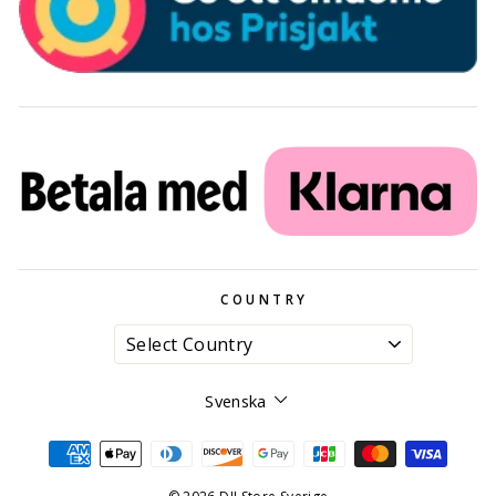
COUNTRY
Språk
Svenska