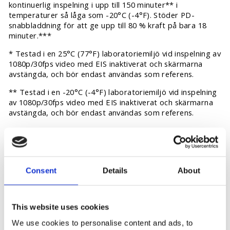
kontinuerlig inspelning i upp till 150 minuter** i
temperaturer så låga som -20°C (-4°F). Stöder PD-
snabbladdning för att ge upp till 80 % kraft på bara 18
minuter.***
* Testad i en 25°C (77°F) laboratoriemiljö vid inspelning av
1080p/30fps video med EIS inaktiverat och skärmarna
avstängda, och bör endast användas som referens.
** Testad i en -20°C (-4°F) laboratoriemiljö vid inspelning
av 1080p/30fps video med EIS inaktiverat och skärmarna
avstängda, och bör endast användas som referens.
*** Testad i en 25°C (77°F) laboratoriemiljö när du
använde DJI 30W USB-C-laddaren med funktionen för
fototagning/videoinspelning inaktiverad och skärmarna
avstängda. Bör endast användas som referens.
Consent
Details
About
This website uses cookies
We use cookies to personalise content and ads, to