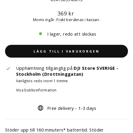
Ordinarie
369 kr
pris
Moms ingår.
Frakt
beräknas i kassan.
I lager, redo att skickas
LÄGG TILL I VARUKORGEN
Upphämtning tillgänglig på
DJI Store SVERIGE -
Stockholm (Drottninggatan)
Vanligtvis redo inom 1 timme
Visa butiksinformation
Free delivery - 1-3 days
Stöder upp till 160 minuters* batteritid. Stöder