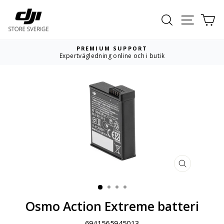
Hoppa
till
Sök
Webbpla
Va
innehållet
PREMIUM SUPPORT
Expertvägledning online och i butik
Pausa
bildspelet
STÄNG
(ESC)
Osmo Action Extreme batteri
6941565945013