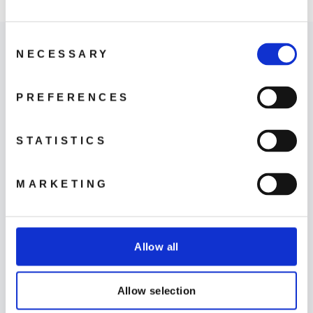
499 kr
Consent
NECESSARY
Selection
PREFERENCES
Hitta butik
STATISTICS
LÄS MER
MARKETING
Allow all
Kontakta oss
Allow selection
LÄS MER