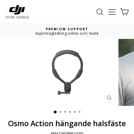
Hoppa
till
Sök
Webbpla
Va
innehållet
PREMIUM SUPPORT
Expertvägledning online och i butik
Pausa
bildspelet
STÄNG
(ESC)
Osmo Action hängande halsfäste
6941565962430