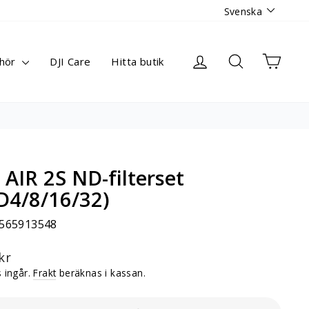
Språk
Svenska
Logga in
Sök
Varuk
ehör
DJI Care
Hitta butik
I AIR 2S ND-filterset
D4/8/16/32)
565913548
narie
kr
 ingår.
Frakt
beräknas i kassan.