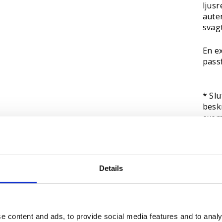
ljus
aute
svagt
En ex
pass
* Slu
beskr
exem
öppe
Details
e content and ads, to provide social media features and to analy