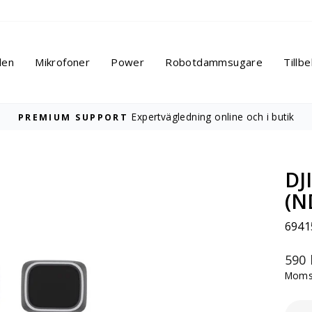
len
Mikrofoner
Power
Robotdammsugare
Tillb
Expertvägledning online och i butik
PREMIUM SUPPORT
Pausa
bildspelet
DJ
(N
6941
Ordi
590 
pris
Moms