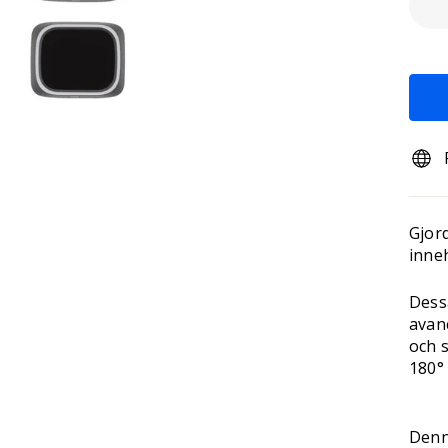
Gjord
inne
Dess
avan
och 
180°
Denn