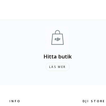
(ND4/8/16/32)
590 kr
Hitta butik
LÄS MER
INFO
DJI STORE