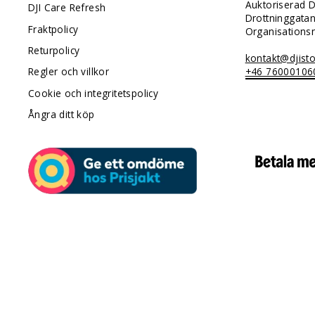
Auktoriserad D
DJI Care Refresh
Drottninggata
Fraktpolicy
Organisation
Returpolicy
kontakt@djisto
+46 76000106
Regler och villkor
Cookie och integritetspolicy
Ångra ditt köp