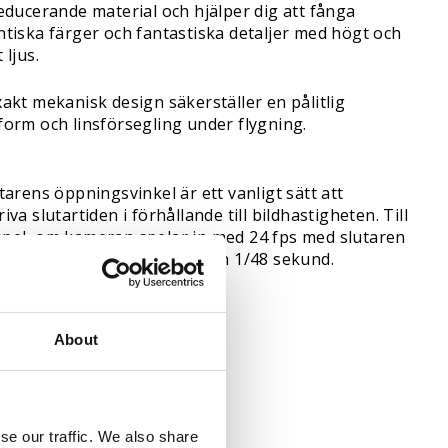
reducerande material och hjälper dig att fånga
ntiska färger och fantastiska detaljer med högt och
 ljus.
akt mekanisk design säkerställer en pålitlig
form och linsförsegling under flygning.
tarens öppningsvinkel är ett vanligt sätt att
iva slutartiden i förhållande till bildhastigheten. Till
pel, om kameran spelar in med 24 fps med slutaren
n i 180°, är exponeringstiden 1/48 sekund.
About
se our traffic. We also share