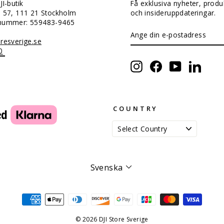
JI-butik
Få exklusiva nyheter, produ
n 57, 111 21 Stockholm
och insideruppdateringar.
snummer: 559483-9465
ANGE
PRENUMERERA
DIN
resverige.se
E-
0
POSTADRESS
Instagram
Facebook
YouTube
Linked
COUNTRY
Språk
Svenska
© 2026 DJI Store Sverige