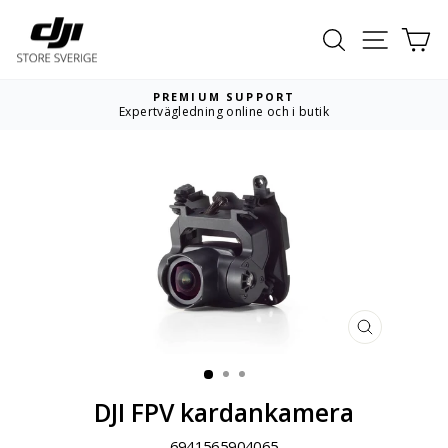
Hoppa
till
Sök
Webbpla
Va
innehållet
PREMIUM SUPPORT
Expertvägledning online och i butik
Pausa
bildspelet
STÄNG
(ESC)
DJI FPV kardankamera
6941565904065