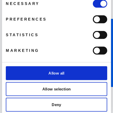
NECESSARY
Selection
Hitta butik
PREFERENCES
LÄS MER
NOTIFY ME WHEN AVAILABLE
STATISTICS
MARKETING
Kontakta oss
Allow all
LÄS MER
Allow selection
Deny