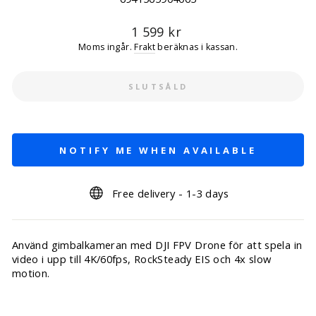
Ordinarie
1 599 kr
pris
Moms ingår.
Frakt
beräknas i kassan.
SLUTSÅLD
NOTIFY ME WHEN AVAILABLE
Free delivery - 1-3 days
Använd gimbalkameran med DJI FPV Drone för att spela in
video i upp till 4K/60fps, RockSteady EIS och 4x slow
motion.