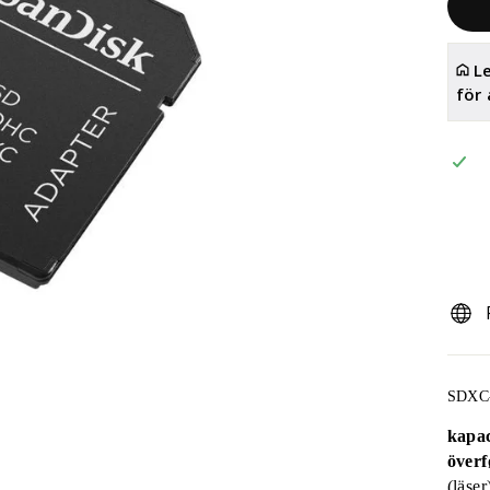
Le
för
SDXC-
kapac
överf
(läser