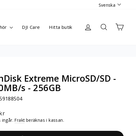
Språk
Svenska
Logga in
Sök
Varuk
ehör
DJI Care
Hitta butik
s i Stockholm
nDisk Extreme MicroSD/SD -
0MB/s - 256GB
59188504
narie
kr
 ingår.
Frakt
beräknas i kassan.