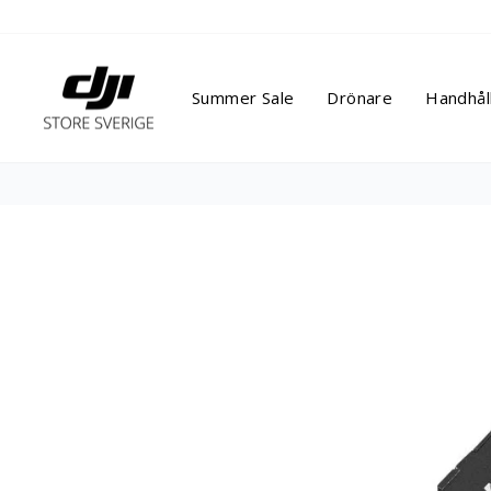
Hoppa
till
innehållet
Summer Sale
Drönare
Handhål