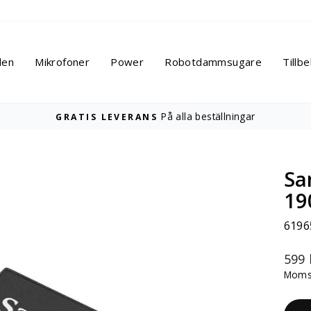
len
Mikrofoner
Power
Robotdammsugare
Tillb
Besök os
AUTHORIZED DJI-BUTIK
Pausa
bildspelet
Sa
19
6196
Ordi
599 
pris
Moms