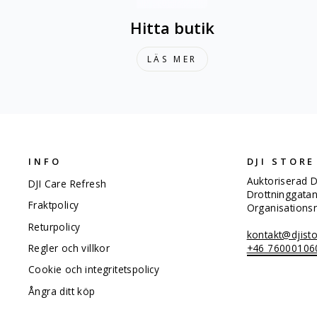
Hitta butik
LÄS MER
INFO
DJI STORE
Auktoriserad D
DJI Care Refresh
Drottninggata
Fraktpolicy
Organisation
Returpolicy
kontakt@djisto
+46 76000106
Regler och villkor
Cookie och integritetspolicy
Ångra ditt köp